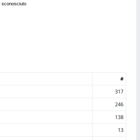
e sconosciuto
#
317
246
138
13