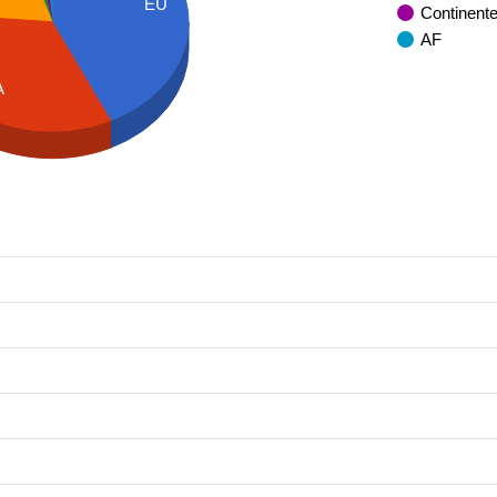
EU
Continent
AF
A