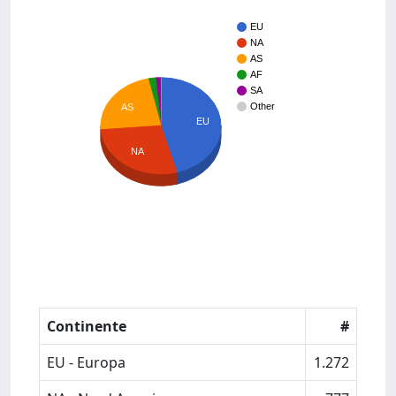
EU
NA
AS
AF
SA
Other
AS
EU
NA
Continente
#
EU - Europa
1.272