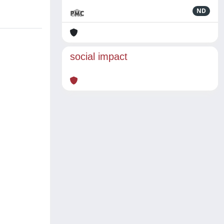
ND
social impact