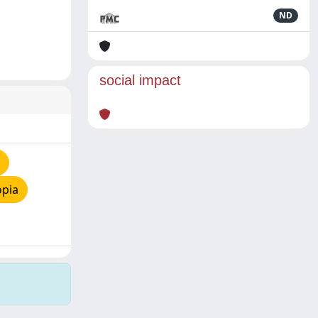
ND
social impact
opia