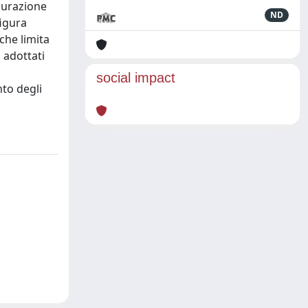
taurazione
ND
figura
 che limita
 adottati
social impact
to degli