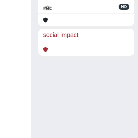
ND
social impact