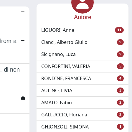
Autore
LIGUORI, Anna
11
 from a
Cianci, Alberto Giulio
9
Sicignano, Luca
9
CONFORTINI, VALERIA
5
… di non
RONDINE, FRANCESCA
4
AULINO, LIVIA
3
AMATO, Fabio
2
GALLUCCIO, Floriana
2
GHIONZOLI, SIMONA
1