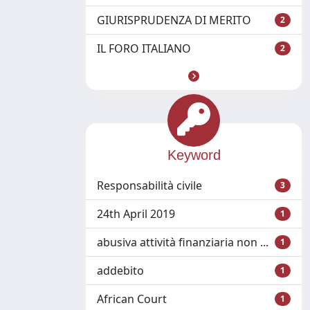
GIURISPRUDENZA DI MERITO
2
IL FORO ITALIANO
2
Keyword
Responsabilità civile
3
24th April 2019
1
abusiva attività finanziaria non ...
1
addebito
1
African Court
1