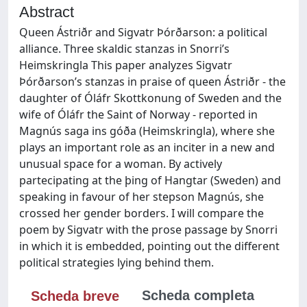
Abstract
Queen Ástriðr and Sigvatr Þórðarson: a political
alliance. Three skaldic stanzas in Snorri’s
Heimskringla This paper analyzes Sigvatr
Þórðarson’s stanzas in praise of queen Ástriðr - the
daughter of Óláfr Skottkonung of Sweden and the
wife of Óláfr the Saint of Norway - reported in
Magnús saga ins góða (Heimskringla), where she
plays an important role as an inciter in a new and
unusual space for a woman. By actively
partecipating at the þing of Hangtar (Sweden) and
speaking in favour of her stepson Magnús, she
crossed her gender borders. I will compare the
poem by Sigvatr with the prose passage by Snorri
in which it is embedded, pointing out the different
political strategies lying behind them.
Scheda completa
Scheda breve