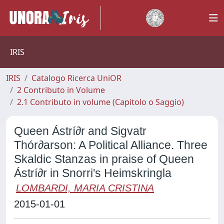
IRIS
IRIS
Catalogo Ricerca UniOR
2 Contributo in Volume
2.1 Contributo in volume (Capitolo o Saggio)
Queen Ástrí∂r and Sigvatr
Thór∂arson: A Political Alliance. Three
Skaldic Stanzas in praise of Queen
Ástrí∂r in Snorri's Heimskringla
LOMBARDI, MARIA CRISTINA
2015-01-01