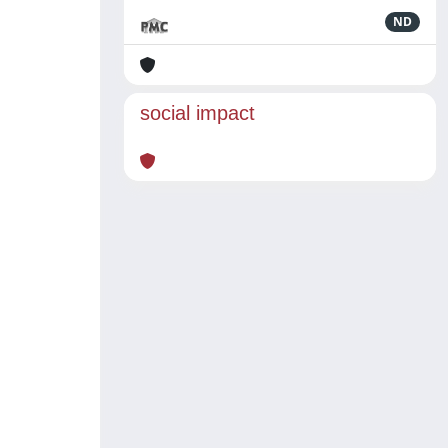
ND
social impact