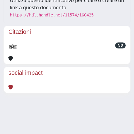
Utilizza questo identificativo per citare o creare un
link a questo documento:
https://hdl.handle.net/11574/166425
Citazioni
ND
social impact
Powered by
IRIS
-
about IRIS
-
Utilizzo dei cookie
Copyright © 2026