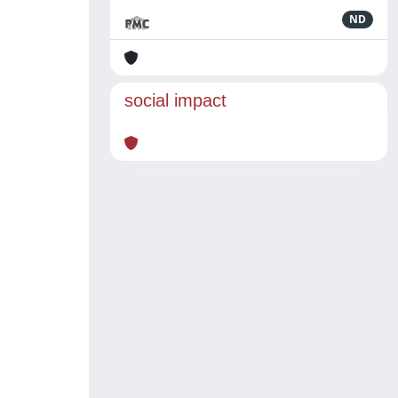
ND
social impact