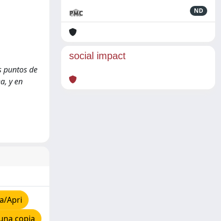
ND
social impact
s puntos de
a, y en
a/Apri
una copia