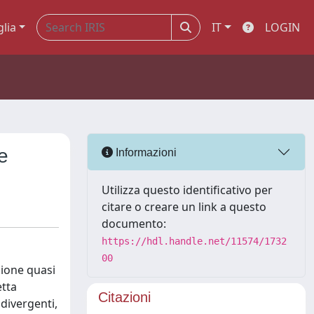
glia
IT
LOGIN
e
Informazioni
Utilizza questo identificativo per
citare o creare un link a questo
documento:
https://hdl.handle.net/11574/1732
00
zione quasi
etta
Citazioni
divergenti,