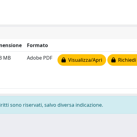
mensione
Formato
83 MB
Adobe PDF
Visualizza/Apri
Richiedi
ritti sono riservati, salvo diversa indicazione.