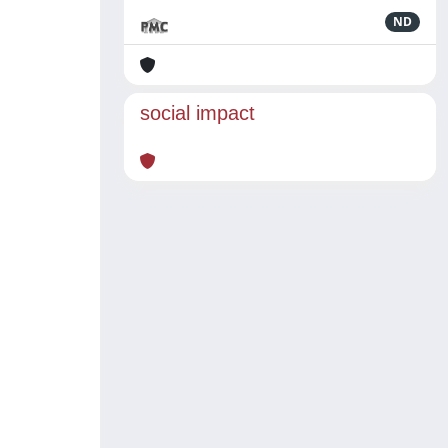
ND
social impact