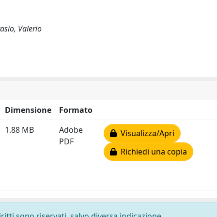
asio, Valerio
Dimensione
Formato
1.88 MB
Adobe
Visualizza/Apri
PDF
Richiedi una copia
ritti sono riservati, salvo diversa indicazione.