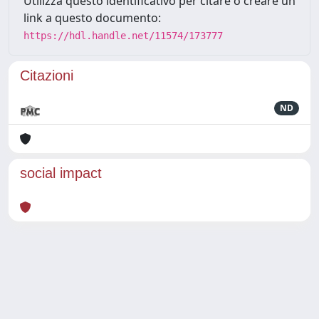
Utilizza questo identificativo per citare o creare un
link a questo documento:
https://hdl.handle.net/11574/173777
Citazioni
ND
social impact
Powered by
IRIS
-
about IRIS
-
Utilizzo dei cookie
Copyright © 2026