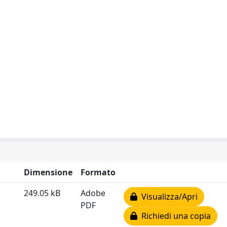
Dimensione
Formato
249.05 kB
Adobe
Visualizza/Apri
PDF
Richiedi una copia