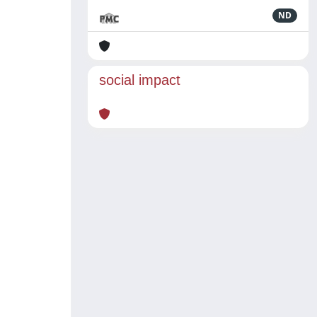
ND
social impact