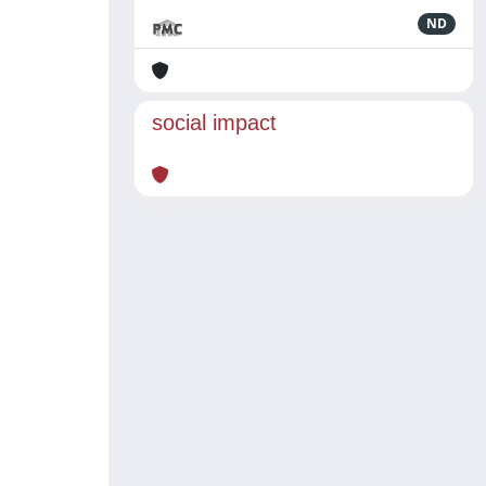
ND
social impact