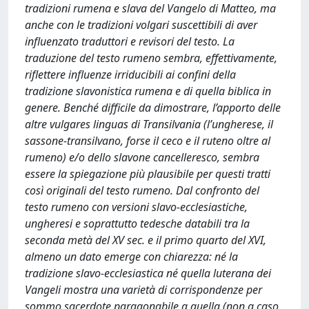
tradizioni rumena e slava del Vangelo di Matteo, ma
anche con le tradizioni volgari suscettibili di aver
influenzato traduttori e revisori del testo. La
traduzione del testo rumeno sembra, effettivamente,
riflettere influenze irriducibili ai confini della
tradizione slavonistica rumena e di quella biblica in
genere. Benché difficile da dimostrare, l’apporto delle
altre vulgares linguas di Transilvania (l’ungherese, il
sassone-transilvano, forse il ceco e il ruteno oltre al
rumeno) e/o dello slavone cancelleresco, sembra
essere la spiegazione più plausibile per questi tratti
così originali del testo rumeno. Dal confronto del
testo rumeno con versioni slavo-ecclesiastiche,
ungheresi e soprattutto tedesche databili tra la
seconda metà del XV sec. e il primo quarto del XVI,
almeno un dato emerge con chiarezza: né la
tradizione slavo-ecclesiastica né quella luterana dei
Vangeli mostra una varietà di corrispondenze per
sommo sacerdote paragonabile a quella (non a caso