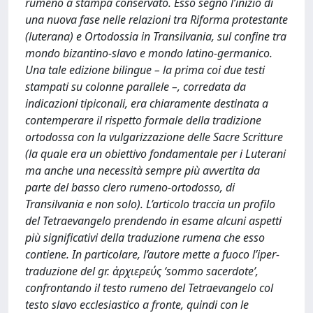
rumeno a stampa conservato. Esso segnò l’inizio di
una nuova fase nelle relazioni tra Riforma protestante
(luterana) e Ortodossia in Transilvania, sul confine tra
mondo bizantino-slavo e mondo latino-germanico.
Una tale edizione bilingue – la prima coi due testi
stampati su colonne parallele –, corredata da
indicazioni tipiconali, era chiaramente destinata a
contemperare il rispetto formale della tradizione
ortodossa con la vulgarizzazione delle Sacre Scritture
(la quale era un obiettivo fondamentale per i Luterani
ma anche una necessità sempre più avvertita da
parte del basso clero rumeno-ortodosso, di
Transilvania e non solo). L’articolo traccia un profilo
del Tetraevangelo prendendo in esame alcuni aspetti
più significativi della traduzione rumena che esso
contiene. In particolare, l’autore mette a fuoco l’iper-
traduzione del gr. ἀρχιερεύς ‘sommo sacerdote’,
confrontando il testo rumeno del Tetraevangelo col
testo slavo ecclesiastico a fronte, quindi con le