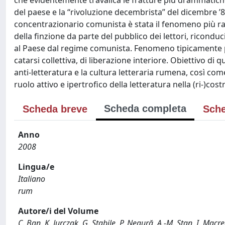
che evidentemente travalica le fratture più drammatiche 
del paese e la “rivoluzione decembrista” del dicembre ’89
concentrazionario comunista è stata il fenomeno più rapp
della finzione da parte del pubblico dei lettori, riconduci
al Paese dal regime comunista. Fenomeno tipicamente 
catarsi collettiva, di liberazione interiore. Obiettivo di 
anti-letteratura e la cultura letteraria rumena, così com
ruolo attivo e ipertrofico della letteratura nella (ri-)co
Scheda completa
Scheda breve
Sche
Anno
2008
Lingua/e
Italiano
rum
Autore/i del Volume
C. Ban, K. Jurczak, G. Stabile, P. Negură, A.-M. Stan, I. Macr