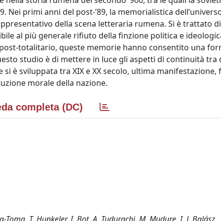
nella storia rumena del secondo ’900, tra le quali la soviet
. Nei primi anni del post-’89, la memorialistica dell’univers
resentativo della scena letteraria rumena. Si è trattato di
bile al più generale rifiuto della finzione politica e ideologi
post-totalitario, queste memorie hanno consentito una for
questo studio è di mettere in luce gli aspetti di continuità tra
e si è sviluppata tra XIX e XX secolo, ultima manifestazione, 
struzione morale della nazione.
da completa (DC)
ea-Toma, T. Hunkeler, I. Bot, A. Tudurachi, M. Mudure, I. J. Balász