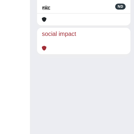
ND
social impact