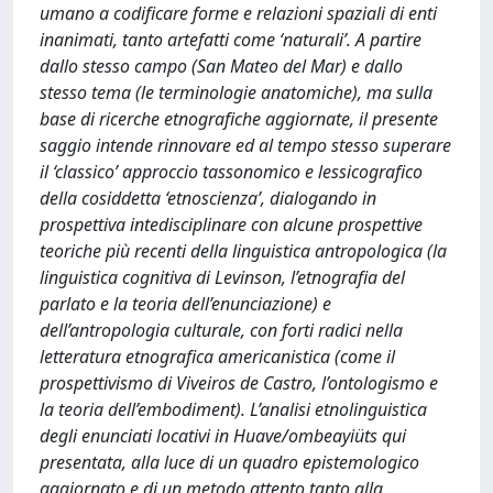
umano a codificare forme e relazioni spaziali di enti
inanimati, tanto artefatti come ‘naturali’. A partire
dallo stesso campo (San Mateo del Mar) e dallo
stesso tema (le terminologie anatomiche), ma sulla
base di ricerche etnografiche aggiornate, il presente
saggio intende rinnovare ed al tempo stesso superare
il ‘classico’ approccio tassonomico e lessicografico
della cosiddetta ‘etnoscienza’, dialogando in
prospettiva intedisciplinare con alcune prospettive
teoriche più recenti della linguistica antropologica (la
linguistica cognitiva di Levinson, l’etnografia del
parlato e la teoria dell’enunciazione) e
dell’antropologia culturale, con forti radici nella
letteratura etnografica americanistica (come il
prospettivismo di Viveiros de Castro, l’ontologismo e
la teoria dell’embodiment). L’analisi etnolinguistica
degli enunciati locativi in Huave/ombeayiüts qui
presentata, alla luce di un quadro epistemologico
aggiornato e di un metodo attento tanto alla