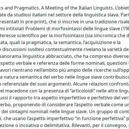
cs and Pragmatics. A Meeting of the Italian Linguists. L’obiet
te da studiosi italiani nel settore della linguistica slava. Par
esentati in pre-print), che si inscrive in una tradizione risal
umi intitolati Problemi di morfosintassi delle lingue slave (1988
resse scientifico per la morfosintassi (sia sincronica che d
ata, quali la pragmatica, la semantica, l’acquisizione e la
e discussioni svoltesi contestualmente rivelano la varietà de
el panorama linguistica abbracciato, che ha compreso diverse
 aspetto verbale e referenza delle forme nominali, questioni 
avori rientrano nell’ambito più ampio delle ricerche sull’op
 la natura semantica del verbo nelle lingue slave contribuis
n referenziale dei suoi argomenti. Alcune relazioni confront
l macedone con la presenza di “articoloidi” nelle altre lingu
ssi il rapporto tra aspetto imperfettivo e perfettivo del ver
verbo, proponendo di considerare l’aspetto verbale come u
e dei sintagmi nominali nelle lingue slave. Un gruppo di cont
, che usano l’aspetto imperfettivo “in funzione perfettiva” 
ione o incoativa o delimitativa. Rilevanti, per il convegno, 