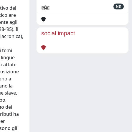
ND
tivo del
ticolare
ente agli
-’95). Il
social impact
iacronica),
i temi
 lingue
trattate
posizione
cono a
ano la
e slave,
bo,
no dei
ributi ha
per
sono gli