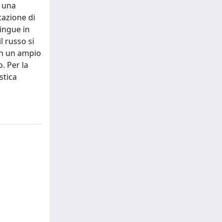
i una
tazione di
lingue in
l russo si
con un ampio
o. Per la
stica