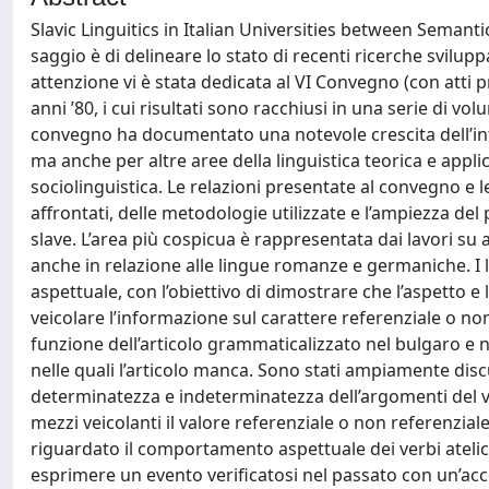
Slavic Linguitics in Italian Universities between Semanti
saggio è di delineare lo stato di recenti ricerche sviluppa
attenzione vi è stata dedicata al VI Convegno (con atti pr
anni ’80, i cui risultati sono racchiusi in una serie di vol
convegno ha documentato una notevole crescita dell’inte
ma anche per altre aree della linguistica teorica e applic
sociolinguistica. Le relazioni presentate al convegno e l
affrontati, delle metodologie utilizzate e l’ampiezza d
slave. L’area più cospicua è rappresentata dai lavori su
anche in relazione alle lingue romanze e germaniche. I l
aspettuale, con l’obiettivo di dimostrare che l’aspetto e
veicolare l’informazione sul carattere referenziale o no
funzione dell’articolo grammaticalizzato nel bulgaro e ne
nelle quali l’articolo manca. Sono stati ampiamente discu
determinatezza e indeterminatezza dell’argomenti del 
mezzi veicolanti il valore referenziale o non referenzial
riguardato il comportamento aspettuale dei verbi atelici
esprimere un evento verificatosi nel passato con un’accez