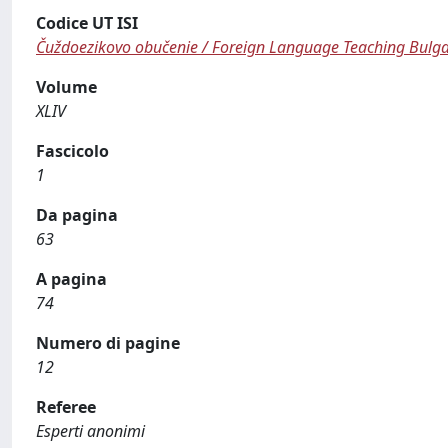
Codice UT ISI
Čuždoezikovo obučenie / Foreign Language Teaching Bulga
Volume
XLIV
Fascicolo
1
Da pagina
63
A pagina
74
Numero di pagine
12
Referee
Esperti anonimi