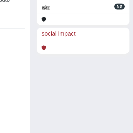
ibuto
ND
social impact