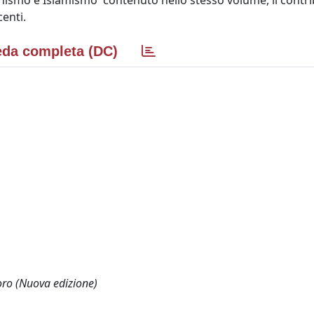
nismo e Islamismo' contenuto nello stesso volume, il contr
centi.
da completa (DC)
voro (Nuova edizione)