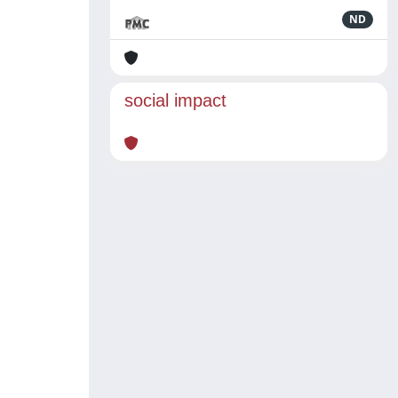
ND
social impact