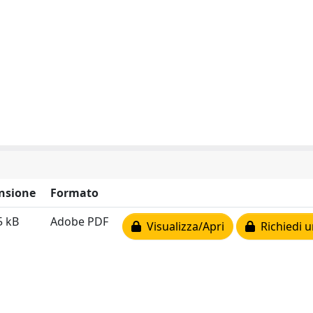
nsione
Formato
5 kB
Adobe PDF
Visualizza/Apri
Richiedi u