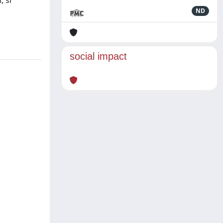
, si
ND
social impact