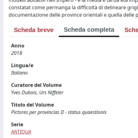
modelli abitativi nell'Impero - e la media e tarda età im
constatat come permanga la difficoltà di delineare grigl
documentazione delle province orientali e quella delle p
Scheda completa
Scheda breve
Sche
Anno
2018
Lingua/e
Italiano
Curatore del Volume
Yves Dubois, Urs Niffeler
Titolo del Volume
Pictores per provincias II - status quaestionis
Serie
ANTIQUA