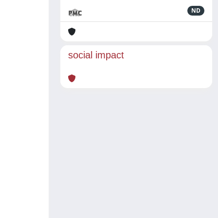
ND
social impact