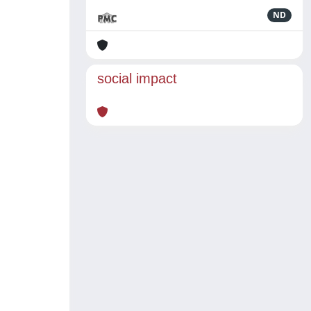
ND
social impact