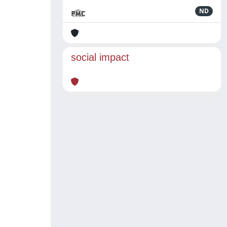
ND
social impact