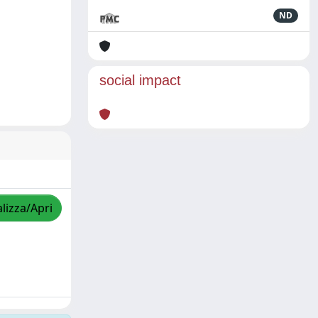
ND
social impact
lizza/Apri