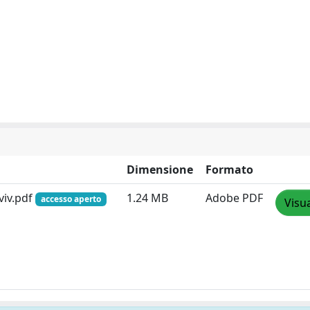
Dimensione
Formato
viv.pdf
1.24 MB
Adobe PDF
accesso aperto
Visua