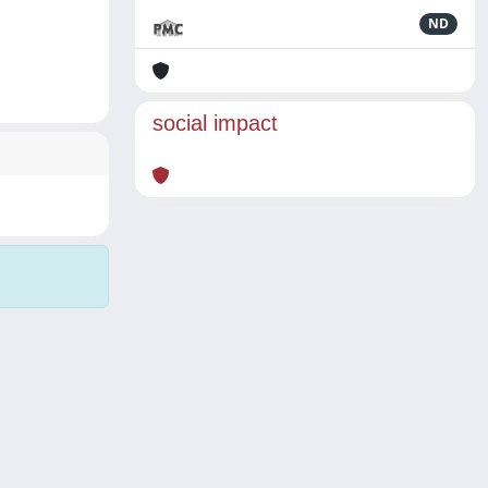
ND
social impact