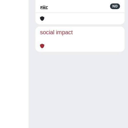
ND
social impact