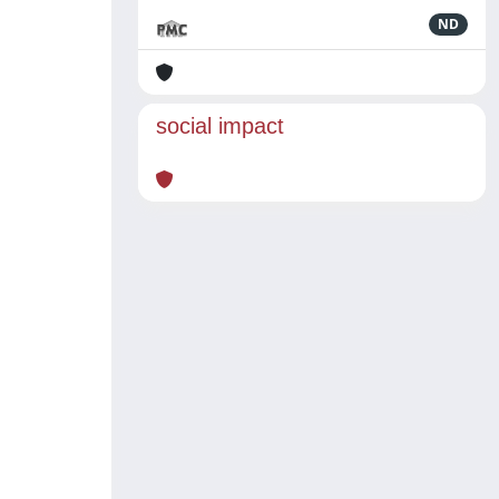
ND
social impact