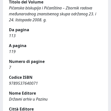
Titolo del Volume
Pićanska biskupija i Pićanština – Zbornik radova
međunarodnog znanstvenog skupa održanog 23. i
24. listopada 2008. g.
Da pagina
113
A pagina
119
Numero di pagine
7
Codice ISBN
9789537640071
Nome Editore
Državni arhiv u Pazinu
Città Editore