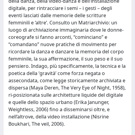
della danza, della video-danza e dell’installazione
digitale, per rintracciare i semi – i gesti – degli
eventi lasciati dalle memorie delle scritture
femminili e ‘altre’. Consulto un Matriarchivio: un
luogo di archiviazione immaginaria dove le donne-
coreografe si fanno arconti, “cominciano” e
“comandano” nuove pratiche di movimento per
ricordare la danza e danzare la memoria del corpo
femminile, la sua affermazione, il suo peso e il suo
pensiero. Indago, più specificamente, la tecnica e la
poetica della ‘gravità’ come forza negata o
assecondata, come legge storicamente archiviata e
dispersa (Maya Deren, The Very Eye of Night, 1958),
ri-posizionata sulle architetture liquide del digitale
e quelle dello spazio urbano (Erika Janunger,
Weightless, 2006) fino a disseminarsi oltre, e
nell’altrove, della video installazione (Nisrine
Boukhari, The veil, 2006).