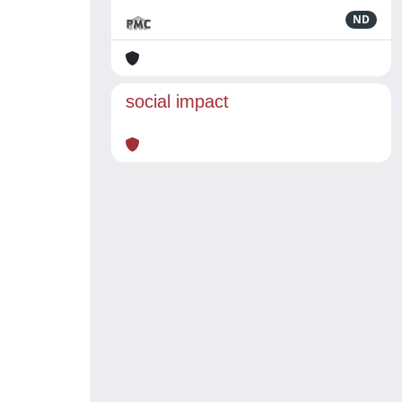
ND
social impact