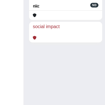
ND
social impact