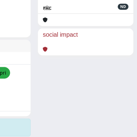
ND
social impact
pri