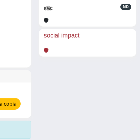
ND
social impact
a copia