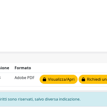
ione
Formato
B
Adobe PDF
Visualizza/Apri
Richiedi un
ritti sono riservati, salvo diversa indicazione.