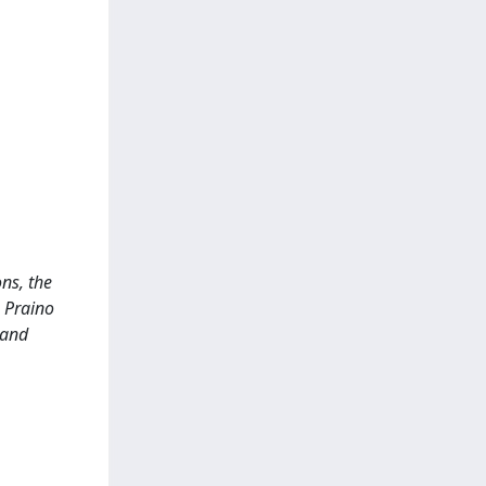
ons, the
e Praino
 and