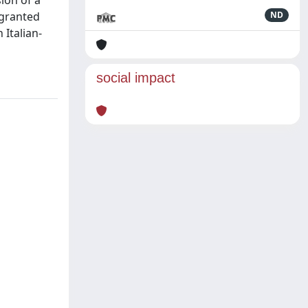
ion of a
 granted
ND
 Italian-
social impact