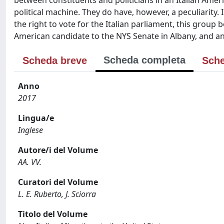
between constituents and politicians in an Italian Ame
political machine. They do have, however, a peculiarity. 
the right to vote for the Italian parliament, this group
American candidate to the NYS Senate in Albany, and an 
Scheda completa
Scheda breve
Sche
Anno
2017
Lingua/e
Inglese
Autore/i del Volume
AA. VV.
Curatori del Volume
L. E. Ruberto, J. Sciorra
Titolo del Volume