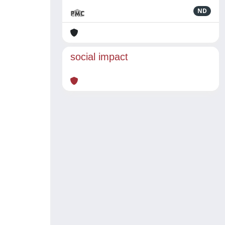
ND
social impact