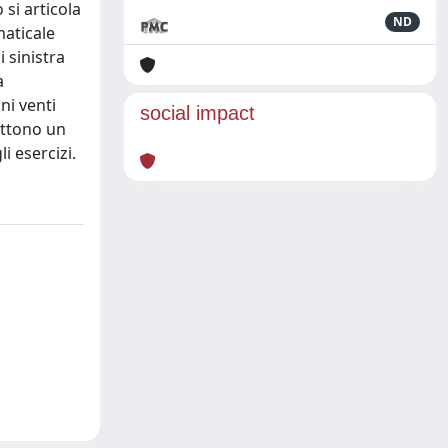
si articola
ND
maticale
 sinistra
a
ni venti
social impact
mettono un
i esercizi.