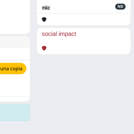
ND
social impact
 una copia