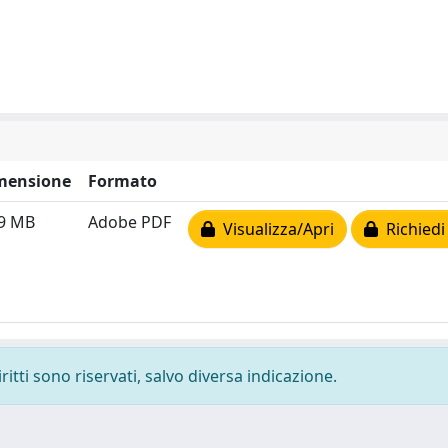
mensione
Formato
09 MB
Adobe PDF
Visualizza/Apri
Richiedi
ritti sono riservati, salvo diversa indicazione.