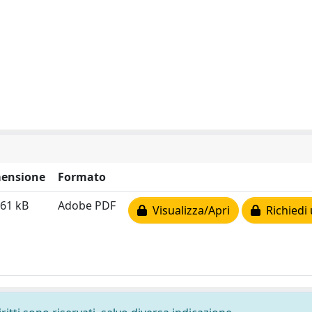
ensione
Formato
.61 kB
Adobe PDF
Visualizza/Apri
Richiedi 