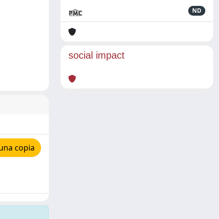
ND
social impact
una copia