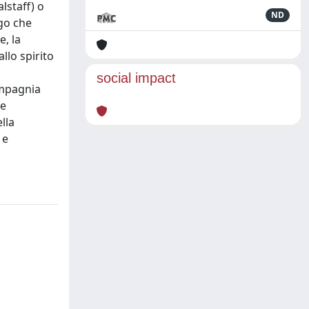
lstaff) o
ND
rgo che
e, la
llo spirito
social impact
ompagnia
be
lla
 e