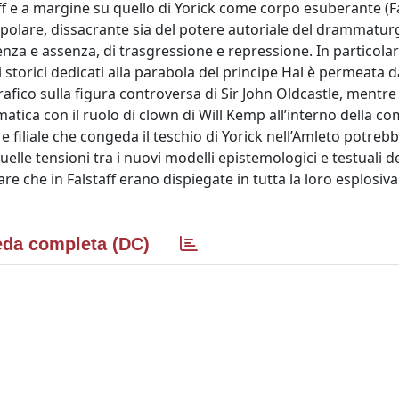
aff e a margine su quello di Yorick come corpo esuberante (Fa
popolare, dissacrante sia del potere autoriale del drammatu
senza e assenza, di trasgressione e repressione. In particolar
storici dedicati alla parabola del principe Hal è permeata da
rafico sulla figura controversa di Sir John Oldcastle, mentre
tica con il ruolo di clown di Will Kemp all’interno della c
 e filiale che congeda il teschio di Yorick nell’Amleto potreb
lle tensioni tra i nuovi modelli epistemologici e testuali de
e che in Falstaff erano dispiegate in tutta la loro esplosiva
da completa (DC)