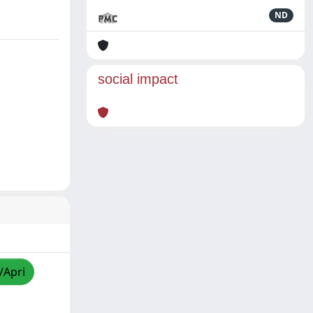
ND
social impact
/Apri