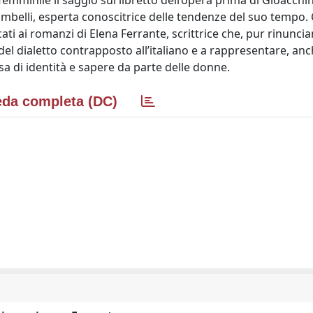
emminile il saggio sul libretto dell’opera prima di Gioacchin
mbelli, esperta conoscitrice delle tendenze del suo tempo
ati ai romanzi di Elena Ferrante, scrittrice che, pur rinunci
del dialetto contrapposto all’italiano e a rappresentare, an
a di identità e sapere da parte delle donne.
da completa (DC)