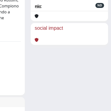
o Rossini,
. Compiono
ND
ando a
che
social impact