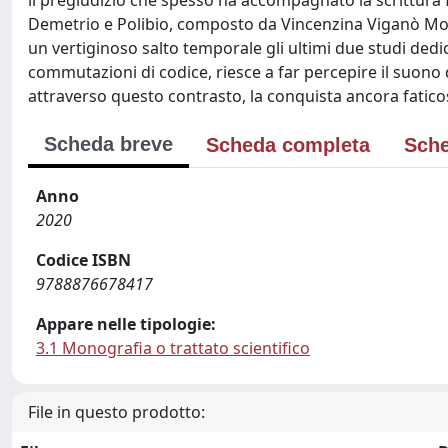
il pregiudizio che spesso ha accompagnato la scrittura f
Demetrio e Polibio, composto da Vincenzina Viganò Mo
un vertiginoso salto temporale gli ultimi due studi dedic
commutazioni di codice, riesce a far percepire il suono 
attraverso questo contrasto, la conquista ancora faticos
Scheda breve
Scheda completa
Sche
Anno
2020
Codice ISBN
9788876678417
Appare nelle tipologie:
3.1 Monografia o trattato scientifico
File in questo prodotto: