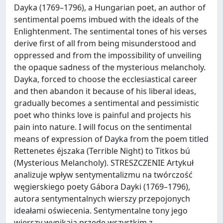
Dayka (1769–1796), a Hungarian poet, an author of
sentimental poems imbued with the ideals of the
Enlightenment. The sentimental tones of his verses
derive first of all from being misunderstood and
oppressed and from the impossibility of unveiling
the opaque sadness of the mysterious melancholy.
Dayka, forced to choose the ecclesiastical career
and then abandon it because of his liberal ideas,
gradually becomes a sentimental and pessimistic
poet who thinks love is painful and projects his
pain into nature. I will focus on the sentimental
means of expression of Dayka from the poem titled
Rettenetes éjszaka (Terrible Night) to Titkos bú
(Mysterious Melancholy). STRESZCZENIE Artykuł
analizuje wpływ sentymentalizmu na twórczość
węgierskiego poety Gábora Dayki (1769–1796),
autora sentymentalnych wierszy przepojonych
ideałami oświecenia. Sentymentalne tony jego
wierszy wynikają przede wszystkim z