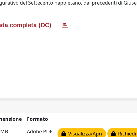
figurativo del Settecento napoletano, dai precedenti di Gius
da completa (DC)
mensione
Formato
2 MB
Adobe PDF
Visualizza/Apri
Richiedi