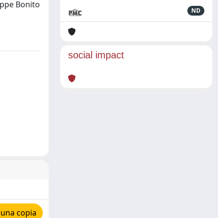
eppe Bonito
ND
social impact
 una copia