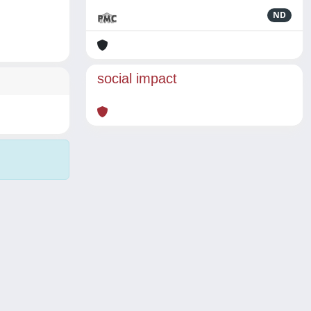
ND
social impact